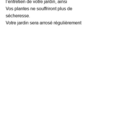
l’entretien de votre jardin, ainsi
Vos plantes ne souffriront plus de
sécheresse.
Votre jardin sera arrosé régulièrement
Votre piscine sera entretenue.
De plus toutes nos prestations sont
assurées sous le n° 03/66.338.414/000
AG Insurance
0479 60 28 86
Plus d'infos?
Pension des Giroflées